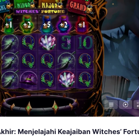
khir: Menjelajahi Keajaiban Witches’ Fort