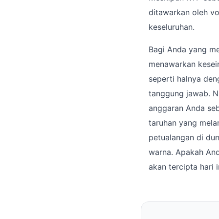
ditawarkan oleh v
keseluruhan.
Bagi Anda yang men
menawarkan keseim
seperti halnya de
tanggung jawab. Ni
anggaran Anda seb
taruhan yang mel
petualangan di du
warna. Apakah And
akan tercipta hari i