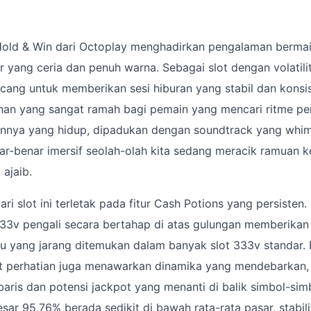
 Hold & Win dari Octoplay menghadirkan pengalaman berma
r yang ceria dan penuh warna. Sebagai slot dengan volatili
ncang untuk memberikan sesi hiburan yang stabil dan konsis
ihan yang sangat ramah bagi pemain yang mencari ritme pe
tunnya yang hidup, dipadukan dengan soundtrack yang whim
r-benar imersif seolah-olah kita sedang meracik ramuan k
 ajaib.
ari slot ini terletak pada fitur Cash Potions yang persiste
33v pengali secara bertahap di atas gulungan memberikan
u yang jarang ditemukan dalam banyak slot 333v standar. 
t perhatian juga menawarkan dinamika yang mendebarkan,
aris dan potensi jackpot yang menanti di balik simbol-sim
ar 95,76% berada sedikit di bawah rata-rata pasar, stabil