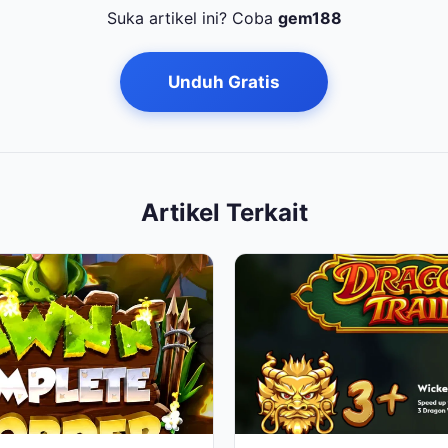
Suka artikel ini? Coba
gem188
Unduh Gratis
Artikel Terkait